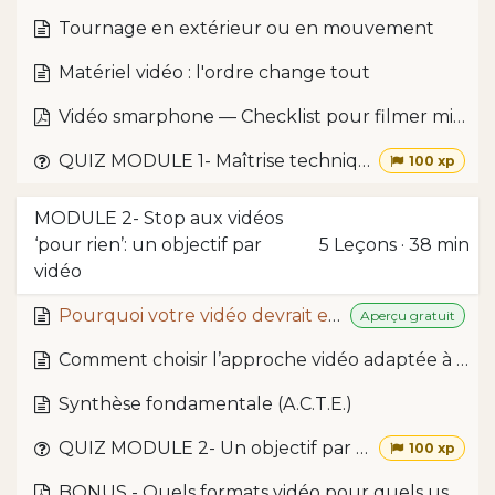
Tournage en extérieur ou en mouvement
Matériel vidéo : l'ordre change tout
Vidéo smarphone — Checklist pour filmer mieux
QUIZ MODULE 1- Maîtrise technique smartphone
100 xp
MODULE 2- Stop aux vidéos
‘pour rien’: un objectif par
5
Leçons
·
38 min
vidéo
Pourquoi votre vidéo devrait exister ?
Aperçu gratuit
Comment choisir l’approche vidéo adaptée à son objectif ?
Synthèse fondamentale (A.C.T.E.)
QUIZ MODULE 2- Un objectif par vidéo
100 xp
BONUS - Quels formats vidéo pour quels usages ?