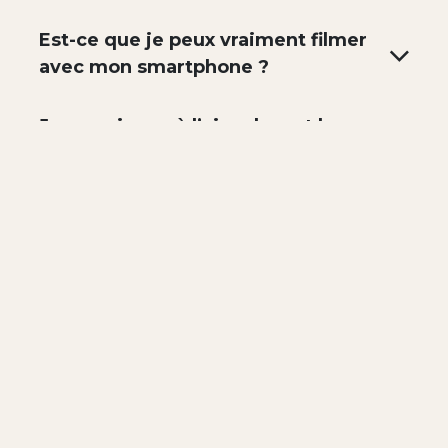
Est-ce que je peux vraiment filmer
avec mon smartphone ?
Je ne suis pas à l’aise devant la
caméra. Est-ce un problème ?
Faut-il du matériel spécifique ?
Non. Tout peut être réalisé uniquement avec
votre smartphone. L’usage d’un micro-cravate
(environ 50 €) améliore le confort et la qualité
sonore, mais il n’est pas obligatoire. Une liste
d’achat facultative est fournie dans la
formation.